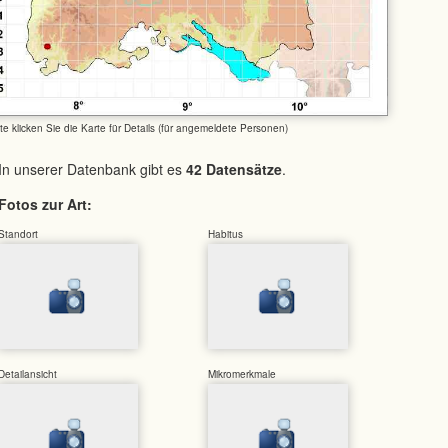
tte klicken Sie die Karte für Details (für angemeldete Personen)
In unserer Datenbank gibt es
42 Datensätze
.
Fotos zur Art:
Standort
Habitus
Detailansicht
Mikromerkmale