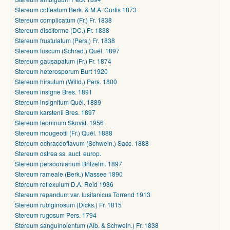
Stereum coffeatum Berk. & M.A. Curtis 1873
Stereum complicatum (Fr.) Fr. 1838
Stereum disciforme (DC.) Fr. 1838
Stereum frustulatum (Pers.) Fr. 1838
Stereum fuscum (Schrad.) Quél. 1897
Stereum gausapatum (Fr.) Fr. 1874
Stereum heterosporum Burt 1920
Stereum hirsutum (Willd.) Pers. 1800
Stereum insigne Bres. 1891
Stereum insignitum Quél. 1889
Stereum karstenii Bres. 1897
Stereum leoninum Skovst. 1956
Stereum mougeotii (Fr.) Quél. 1888
Stereum ochraceoflavum (Schwein.) Sacc. 1888
Stereum ostrea ss. auct. europ.
Stereum persoonianum Britzelm. 1897
Stereum rameale (Berk.) Massee 1890
Stereum reflexulum D.A. Reid 1936
Stereum repandum var. lusitanicus Torrend 1913
Stereum rubiginosum (Dicks.) Fr. 1815
Stereum rugosum Pers. 1794
Stereum sanguinolentum (Alb. & Schwein.) Fr. 1838