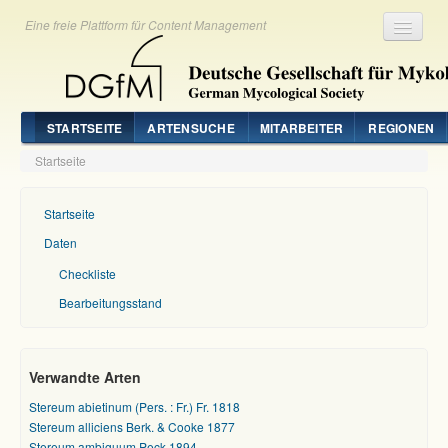
Eine freie Plattform für Content Management
Registrieren
Login
STARTSEITE
ARTENSUCHE
MITARBEITER
REGIONEN
Startseite
Startseite
Daten
Checkliste
Bearbeitungsstand
Verwandte Arten
Stereum abietinum (Pers. : Fr.) Fr. 1818
Stereum alliciens Berk. & Cooke 1877
Stereum ambiguum Peck 1894