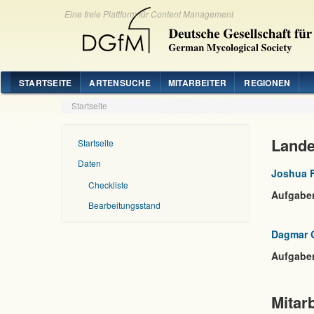
Eine freie Plattform für Content Management
STARTSEITE
ARTENSUCHE
MITARBEITER
REGIONEN
Startseite
Lande
Startseite
Daten
Joshua 
Checkliste
Aufgabe
Bearbeitungsstand
Dagmar 
Aufgabe
Mitarb