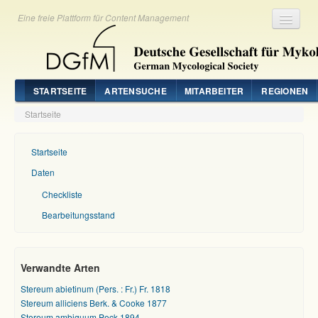
Eine freie Plattform für Content Management
Registrieren
Login
STARTSEITE
ARTENSUCHE
MITARBEITER
REGIONEN
Startseite
Startseite
Daten
Checkliste
Bearbeitungsstand
Verwandte Arten
Stereum abietinum (Pers. : Fr.) Fr. 1818
Stereum alliciens Berk. & Cooke 1877
Stereum ambiguum Peck 1894