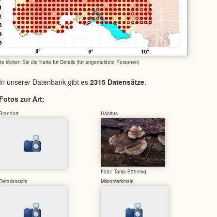
tte klicken Sie die Karte für Details (für angemeldete Personen)
In unserer Datenbank gibt es
2315 Datensätze
.
Fotos zur Art:
Standort
Habitus
Foto: Tanja Böhning
Detailansicht
Mikromerkmale