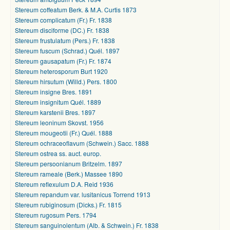
Stereum coffeatum Berk. & M.A. Curtis 1873
Stereum complicatum (Fr.) Fr. 1838
Stereum disciforme (DC.) Fr. 1838
Stereum frustulatum (Pers.) Fr. 1838
Stereum fuscum (Schrad.) Quél. 1897
Stereum gausapatum (Fr.) Fr. 1874
Stereum heterosporum Burt 1920
Stereum hirsutum (Willd.) Pers. 1800
Stereum insigne Bres. 1891
Stereum insignitum Quél. 1889
Stereum karstenii Bres. 1897
Stereum leoninum Skovst. 1956
Stereum mougeotii (Fr.) Quél. 1888
Stereum ochraceoflavum (Schwein.) Sacc. 1888
Stereum ostrea ss. auct. europ.
Stereum persoonianum Britzelm. 1897
Stereum rameale (Berk.) Massee 1890
Stereum reflexulum D.A. Reid 1936
Stereum repandum var. lusitanicus Torrend 1913
Stereum rubiginosum (Dicks.) Fr. 1815
Stereum rugosum Pers. 1794
Stereum sanguinolentum (Alb. & Schwein.) Fr. 1838