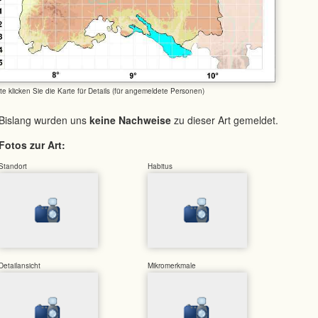
tte klicken Sie die Karte für Details (für angemeldete Personen)
Bislang wurden uns
keine Nachweise
zu dieser Art gemeldet.
Fotos zur Art:
Standort
Habitus
Detailansicht
Mikromerkmale