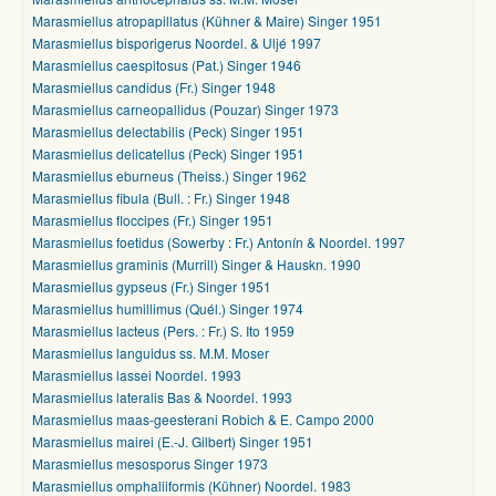
Marasmiellus atropapillatus (Kühner & Maire) Singer 1951
Marasmiellus bisporigerus Noordel. & Uljé 1997
Marasmiellus caespitosus (Pat.) Singer 1946
Marasmiellus candidus (Fr.) Singer 1948
Marasmiellus carneopallidus (Pouzar) Singer 1973
Marasmiellus delectabilis (Peck) Singer 1951
Marasmiellus delicatellus (Peck) Singer 1951
Marasmiellus eburneus (Theiss.) Singer 1962
Marasmiellus fibula (Bull. : Fr.) Singer 1948
Marasmiellus floccipes (Fr.) Singer 1951
Marasmiellus foetidus (Sowerby : Fr.) Antonín & Noordel. 1997
Marasmiellus graminis (Murrill) Singer & Hauskn. 1990
Marasmiellus gypseus (Fr.) Singer 1951
Marasmiellus humillimus (Quél.) Singer 1974
Marasmiellus lacteus (Pers. : Fr.) S. Ito 1959
Marasmiellus languidus ss. M.M. Moser
Marasmiellus lassei Noordel. 1993
Marasmiellus lateralis Bas & Noordel. 1993
Marasmiellus maas-geesterani Robich & E. Campo 2000
Marasmiellus mairei (E.-J. Gilbert) Singer 1951
Marasmiellus mesosporus Singer 1973
Marasmiellus omphaliiformis (Kühner) Noordel. 1983