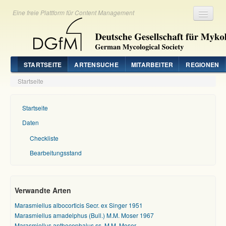
Eine freie Plattform für Content Management
Registrieren
Login
STARTSEITE
ARTENSUCHE
MITARBEITER
REGIONEN
Startseite
Startseite
Daten
Checkliste
Bearbeitungsstand
Verwandte Arten
Marasmiellus albocorticis Secr. ex Singer 1951
Marasmiellus amadelphus (Bull.) M.M. Moser 1967
Marasmiellus anthocephalus ss. M.M. Moser