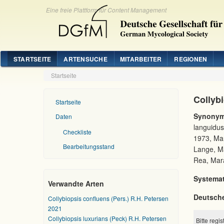
Eine freie Plattform für Content Management
STARTSEITE
ARTENSUCHE
MITARBEITER
REGIONEN
Startseite
Collybi
Startseite
Synonym
Daten
languidus
Checkliste
1973, Mar
Bearbeitungsstand
Lange, Ma
Rea, Maras
Systemat
Verwandte Arten
Deutsch
Collybiopsis confluens (Pers.) R.H. Petersen
2021
Collybiopsis luxurians (Peck) R.H. Petersen
Bitte regi