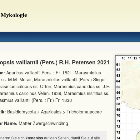
opsis vaillantii (Pers.) R.H. Petersen 2021
e:
Agaricus vaillantii Pers. : Fr. 1821, Marasmiellus
 ss. M.M. Moser, Marasmiellus vaillantii (Pers.) Singer
asmius calopus ss. Orton, Marasmius candidus ss. J.E.
rasmius caricinus Velen. 1939, Marasmius insititius ss.
mius vaillantii (Pers. : Fr.) Fr. 1838
ik:
Basidiomycota > Agaricales > Tricholomataceae
er Name:
Matter Zwergschwindling
strieren Sie sich
kostenlos
auf den Seiten, damit Sie auf alle