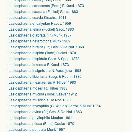
Lasiosphaeria canescens (Pers.) P. Karst. 1873
Lasiosphaeria caudata (Fuckel) Sacc. 1883
Lasiosphaeria coacta Kirschst. 1911
Lasiosphaeria encalyptae Racov. 1959
Lasiosphaeria felina (Fuckel) Sacc. 1883
Lasiosphaeria glabrata (Fr.) Munk 1957
Lasiosphaeria heterotricha Munk 1969
Lasiosphaeria hirsuta (Fr.) Ces. & De Not. 1863
Lasiosphaeria hispida (Tode) Fuckel 1870
Lasiosphaeria hispidula Sacc. & Speg. 1878
Lasiosphaeria immersa P. Karst. 1873
Lasiosphaeria insignis Lar.N. Vassiljeva 1998
Lasiosphaeria libertiana Speg. & Roum. 1880
Lasiosphaeria meznaensis R. Hilber 1983
Lasiosphaeria moseri R. Hilber 1983
Lasiosphaeria mucida (Tode) Saever 1912
Lasiosphaeria muscicola De Not. 1893
Lasiosphaeria mycophila (G. Winter) Carroll & Munk 1964
Lasiosphaeria ovina (Fr.) Ces. & De Not. 1863
Lasiosphaeria phyllophila Mouton 1901
Lasiosphaeria pilosa (Pers.) Cooke 1870
Lasiosphaeria punctata Munk 1957