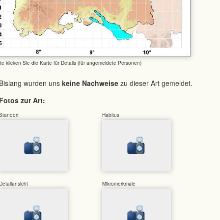
tte klicken Sie die Karte für Details (für angemeldete Personen)
Bislang wurden uns
keine Nachweise
zu dieser Art gemeldet.
Fotos zur Art:
Standort
Habitus
Detailansicht
Mikromerkmale