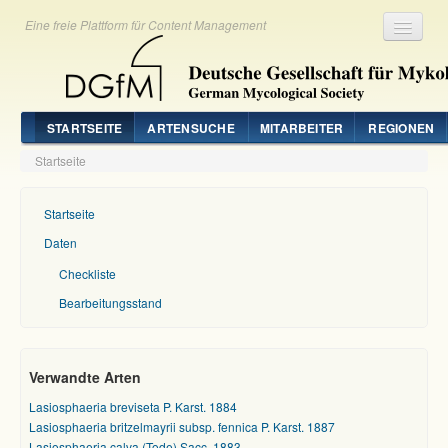
Eine freie Plattform für Content Management
Registrieren
Login
STARTSEITE
ARTENSUCHE
MITARBEITER
REGIONEN
Startseite
Startseite
Daten
Checkliste
Bearbeitungsstand
Verwandte Arten
Lasiosphaeria breviseta P. Karst. 1884
Lasiosphaeria britzelmayrii subsp. fennica P. Karst. 1887
Lasiosphaeria calva (Tode) Sacc. 1883