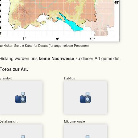
tte klicken Sie die Karte für Details (für angemeldete Personen)
Bislang wurden uns
keine Nachweise
zu dieser Art gemeldet.
Fotos zur Art:
Standort
Habitus
Detailansicht
Mikromerkmale