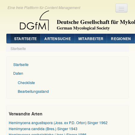
Eine freie Plattform für Content Management
Registrieren
Login
STARTSEITE
ARTENSUCHE
MITARBEITER
REGIONEN
Startseite
Startseite
Daten
Checkliste
Bearbeitungsstand
Verwandte Arten
Hemimycena angustispora (Joss. ex P.D. Orton) Singer 1962
Hemimycena candida (Bres.) Singer 1943
Hemimycena cephalotricha (Joss.) Singer 1986