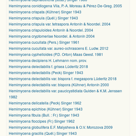
Hemimycena conidiogena Vila, P.-A. Moreau & Pérez-De-Greg. 2005
Hemimycena crispata (Kühner) Singer 1943
Hemimycena crispula (Quél.) Singer 1943
Hemimycena crispula var. tetraspora Antonín & Noordel. 2004
Hemimycena crispuloides Antonín & Noordel. 2004
Hemimycena cryptomeriae Noordel. & Antonín 2004
Hemimycena cucullata (Pers.) Singer 1961
Hemimycena cucullata var. aureo-ochrascens E. Ludw. 2012
Hemimycena cyphelloides (P.D. Orton) Maas Geest. 1981
Hemimycena decipiens H. Lehmann nom. prov.
Hemimycena delectabilis f. grisea Lüderitz 2018
Hemimycena delectabilis (Peck) Singer 1943
Hemimycena delectabilis var. bispora f. megaspora Lüderitz 2018
Hemimycena delectabilis var. bispora (Kühner) Antonín 2000
Hemimycena delectabilis var. paucicystidiata Gulden & K.M. Jenssen
1982
Hemimycena delicatella (Peck) Singer 1962
Hemimycena epichloe (Kühner) Singer 1943
Hemimycena fibula (Bull. : Fr.) Singer 1943
Hemimycena floccipes (Fr.) Singer 1962
Hemimycena globulifera E.F. Malysheva & O.V. Morozova 2009
Hemimycena gracilis (Quél.) Singer 1943