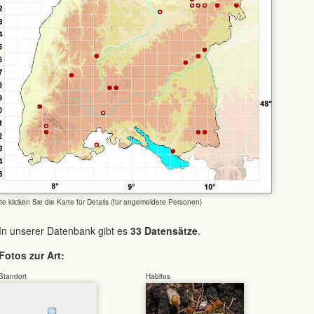
tte klicken Sie die Karte für Details (für angemeldete Personen)
In unserer Datenbank gibt es
33 Datensätze
.
Fotos zur Art:
Standort
Habitus