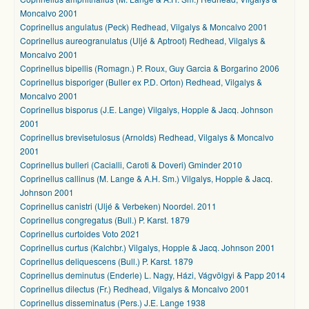
Moncalvo 2001
Coprinellus angulatus (Peck) Redhead, Vilgalys & Moncalvo 2001
Coprinellus aureogranulatus (Uljé & Aptroot) Redhead, Vilgalys &
Moncalvo 2001
Coprinellus bipellis (Romagn.) P. Roux, Guy Garcia & Borgarino 2006
Coprinellus bisporiger (Buller ex P.D. Orton) Redhead, Vilgalys &
Moncalvo 2001
Coprinellus bisporus (J.E. Lange) Vilgalys, Hopple & Jacq. Johnson
2001
Coprinellus brevisetulosus (Arnolds) Redhead, Vilgalys & Moncalvo
2001
Coprinellus bulleri (Cacialli, Caroti & Doveri) Gminder 2010
Coprinellus callinus (M. Lange & A.H. Sm.) Vilgalys, Hopple & Jacq.
Johnson 2001
Coprinellus canistri (Uljé & Verbeken) Noordel. 2011
Coprinellus congregatus (Bull.) P. Karst. 1879
Coprinellus curtoides Voto 2021
Coprinellus curtus (Kalchbr.) Vilgalys, Hopple & Jacq. Johnson 2001
Coprinellus deliquescens (Bull.) P. Karst. 1879
Coprinellus deminutus (Enderle) L. Nagy, Házi, Vágvölgyi & Papp 2014
Coprinellus dilectus (Fr.) Redhead, Vilgalys & Moncalvo 2001
Coprinellus disseminatus (Pers.) J.E. Lange 1938