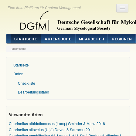
Eine freie Plattform für Content Management
Registrieren
Login
STARTSEITE
ARTENSUCHE
MITARBEITER
REGIONEN
Startseite
Startseite
Daten
Checkliste
Bearbeitungsstand
Verwandte Arten
Coprinellus albidofloccosus (Locq.) Gminder & Manz 2018
Coprinellus allovelus (Uljé) Doveri & Sarrocco 2011
Coprinellus amphithallus (M. Lange & A.H. Sm.) Redhead, Vilgalys &