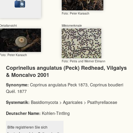
Foto: Peter Karasch
Detailansicht
Mikromerkmale
Foto: Peter Karasch
Foto: Petra und Werner Eimann
Coprinellus angulatus (Peck) Redhead, Vilgalys
& Moncalvo 2001
Synonyme:
Coprinus angulatus Peck 1873, Coprinus boudieri
Quél. 1877
Systematik:
Basidiomycota > Agaricales > Psathyrellaceae
Deutscher Name:
Kohlen-Tintling
Bitte registrieren Sie sich