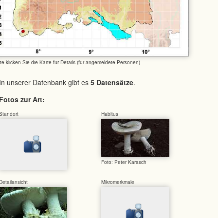
tte klicken Sie die Karte für Details (für angemeldete Personen)
In unserer Datenbank gibt es
5 Datensätze
.
Fotos zur Art:
Standort
Habitus
Foto: Peter Karasch
Detailansicht
Mikromerkmale