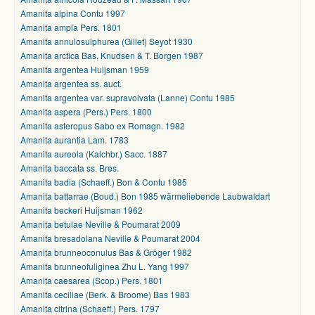
Amanita alpina Contu 1997
Amanita ampla Pers. 1801
Amanita annulosulphurea (Gillet) Seyot 1930
Amanita arctica Bas, Knudsen & T. Borgen 1987
Amanita argentea Huijsman 1959
Amanita argentea ss. auct.
Amanita argentea var. supravolvata (Lanne) Contu 1985
Amanita aspera (Pers.) Pers. 1800
Amanita asteropus Sabo ex Romagn. 1982
Amanita aurantia Lam. 1783
Amanita aureola (Kalchbr.) Sacc. 1887
Amanita baccata ss. Bres.
Amanita badia (Schaeff.) Bon & Contu 1985
Amanita battarrae (Boud.) Bon 1985 wärmeliebende Laubwaldart
Amanita beckeri Huijsman 1962
Amanita betulae Neville & Poumarat 2009
Amanita bresadolana Neville & Poumarat 2004
Amanita brunneoconulus Bas & Gröger 1982
Amanita brunneofuliginea Zhu L. Yang 1997
Amanita caesarea (Scop.) Pers. 1801
Amanita ceciliae (Berk. & Broome) Bas 1983
Amanita citrina (Schaeff.) Pers. 1797