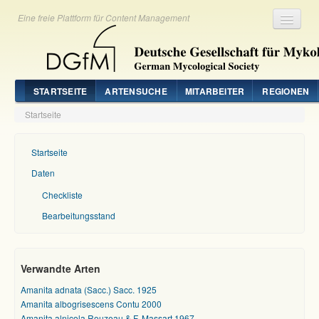
Eine freie Plattform für Content Management
Registrieren
Login
STARTSEITE
ARTENSUCHE
MITARBEITER
REGIONEN
Startseite
Startseite
Daten
Checkliste
Bearbeitungsstand
Verwandte Arten
Amanita adnata (Sacc.) Sacc. 1925
Amanita albogrisescens Contu 2000
Amanita alnicola Rouzeau & F. Massart 1967