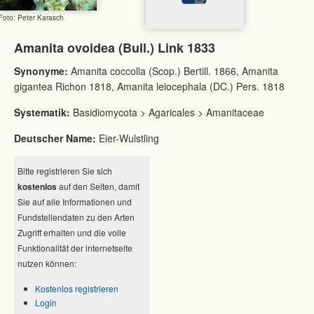
Foto: Peter Karasch
Amanita ovoidea (Bull.) Link 1833
Synonyme:
Amanita coccolla (Scop.) Bertill. 1866, Amanita
gigantea Richon 1818, Amanita leiocephala (DC.) Pers. 1818
Systematik:
Basidiomycota > Agaricales > Amanitaceae
Deutscher Name:
Eier-Wulstling
Bitte registrieren Sie sich
kostenlos
auf den Seiten, damit
Sie auf alle Informationen und
Fundstellendaten zu den Arten
Zugriff erhalten und die volle
Funktionalität der internetseite
nutzen können:
Kostenlos registrieren
Login