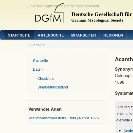
Eine freie Plattform für Content Management
STARTSEITE
ARTENSUCHE
MITARBEITER
REGIONEN
Startseite
Acantho
Startseite
Synonym
Daten
Coleospha
Checkliste
1898
Bearbeitungsstand
Systemat
Bitte regi
Verwandte Arten
Informatio
Acanthonitschkea tristis (Pers.) Nannf. 1975
die volle 
Koste