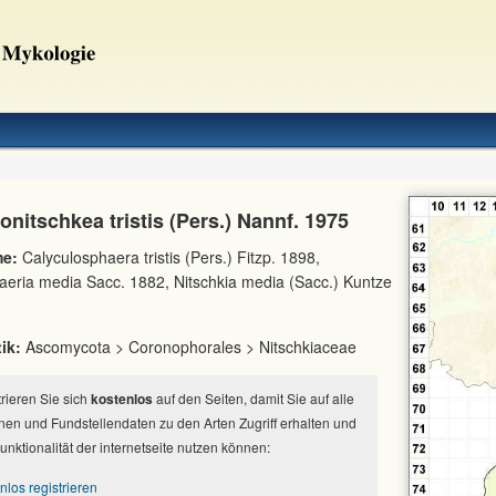
nitschkea tristis (Pers.) Nannf. 1975
e:
Calyculosphaera tristis (Pers.) Fitzp. 1898,
eria media Sacc. 1882, Nitschkia media (Sacc.) Kuntze
ik:
Ascomycota > Coronophorales > Nitschkiaceae
strieren Sie sich
kostenlos
auf den Seiten, damit Sie auf alle
nen und Fundstellendaten zu den Arten Zugriff erhalten und
Funktionalität der internetseite nutzen können:
nlos registrieren