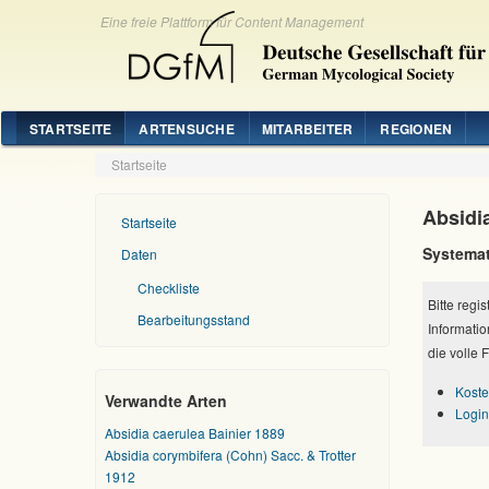
Eine freie Plattform für Content Management
STARTSEITE
ARTENSUCHE
MITARBEITER
REGIONEN
Startseite
Absidi
Startseite
Systemat
Daten
Checkliste
Bitte regi
Bearbeitungsstand
Informatio
die volle 
Koste
Verwandte Arten
Login
Absidia caerulea Bainier 1889
Absidia corymbifera (Cohn) Sacc. & Trotter
1912