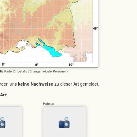
 die Karte für Details (für angemeldete Personen)
urden uns
keine Nachweise
zu dieser Art gemeldet.
Art:
Habitus