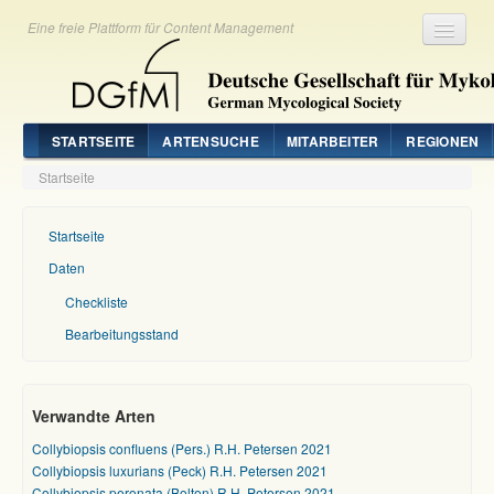
Eine freie Plattform für Content Management
Registrieren
Login
STARTSEITE
ARTENSUCHE
MITARBEITER
REGIONEN
Startseite
Startseite
Daten
Checkliste
Bearbeitungsstand
Verwandte Arten
Collybiopsis confluens (Pers.) R.H. Petersen 2021
Collybiopsis luxurians (Peck) R.H. Petersen 2021
Collybiopsis peronata (Bolton) R.H. Petersen 2021