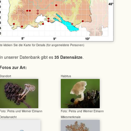
tte klicken Sie die Karte für Details (für angemeldete Personen)
In unserer Datenbank gibt es
35 Datensätze
.
Fotos zur Art:
Standort
Habitus
Foto: Petra und Werner Eimann
Foto: Petra und Werner Eimann
Detailansicht
Mikromerkmale