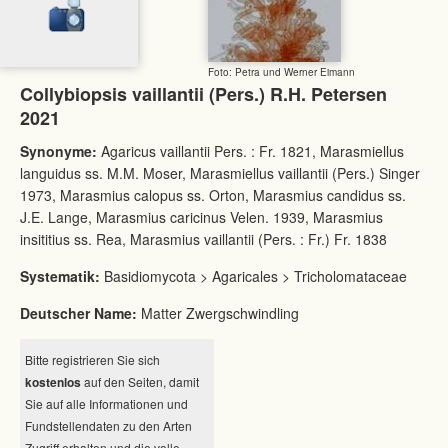
Foto: Petra und Werner Eimann
Collybiopsis vaillantii (Pers.) R.H. Petersen
2021
Synonyme:
Agaricus vaillantii Pers. : Fr. 1821, Marasmiellus
languidus ss. M.M. Moser, Marasmiellus vaillantii (Pers.) Singer
1973, Marasmius calopus ss. Orton, Marasmius candidus ss.
J.E. Lange, Marasmius caricinus Velen. 1939, Marasmius
insititius ss. Rea, Marasmius vaillantii (Pers. : Fr.) Fr. 1838
Systematik:
Basidiomycota > Agaricales > Tricholomataceae
Deutscher Name:
Matter Zwergschwindling
Bitte registrieren Sie sich
kostenlos
auf den Seiten, damit
Sie auf alle Informationen und
Fundstellendaten zu den Arten
Zugriff erhalten und die volle