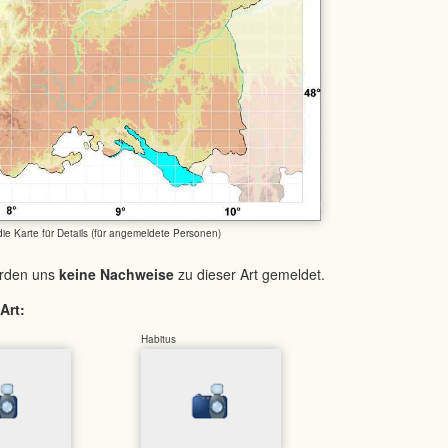
 die Karte für Details (für angemeldete Personen)
urden uns
keine Nachweise
zu dieser Art gemeldet.
Art:
Habitus