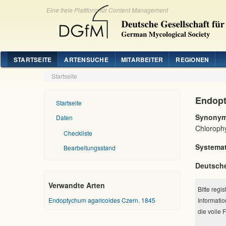
Eine freie Plattform für Content Management
STARTSEITE
ARTENSUCHE
MITARBEITER
REGIONEN
Startseite
Endopt
Startseite
Synonym
Daten
Chlorophy
Checkliste
Systemat
Bearbeitungsstand
Deutsch
Verwandte Arten
Bitte regi
Endoptychum agaricoides Czern. 1845
Informatio
die volle 