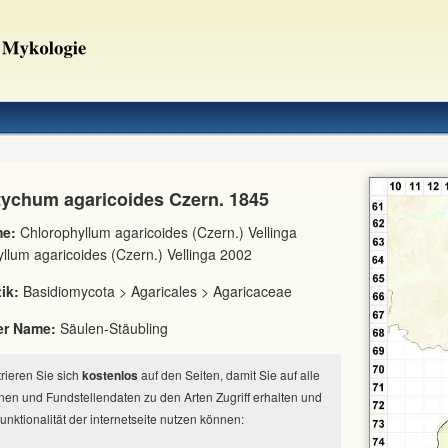
ychum agaricoides Czern. 1845
e:
Chlorophyllum agaricoides (Czern.) Vellinga
llum agaricoides (Czern.) Vellinga 2002
ik:
Basidiomycota > Agaricales > Agaricaceae
er Name:
Säulen-Stäubling
strieren Sie sich
kostenlos
auf den Seiten, damit Sie auf alle
nen und Fundstellendaten zu den Arten Zugriff erhalten und
Funktionalität der internetseite nutzen können: