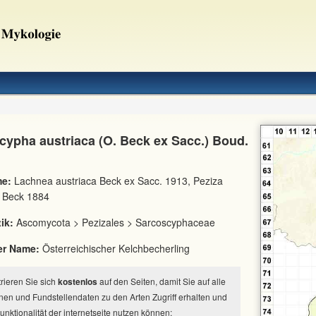
cypha austriaca (O. Beck ex Sacc.) Boud.
e:
Lachnea austriaca Beck ex Sacc. 1913, Peziza
s Beck 1884
ik:
Ascomycota > Pezizales > Sarcoscyphaceae
er Name:
Österreichischer Kelchbecherling
strieren Sie sich
kostenlos
auf den Seiten, damit Sie auf alle
nen und Fundstellendaten zu den Arten Zugriff erhalten und
Funktionalität der internetseite nutzen können: