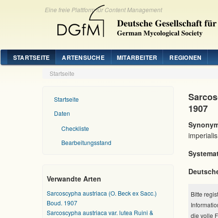
Eine freie Plattform für Content Management
STARTSEITE
ARTENSUCHE
MITARBEITER
REGIONEN
Startseite
Sarcos
Startseite
1907
Daten
Synonym
Checkliste
imperiali
Bearbeitungsstand
Systemat
Deutsch
Verwandte Arten
Sarcoscypha austriaca (O. Beck ex Sacc.)
Bitte regi
Boud. 1907
Informatio
Sarcoscypha austriaca var. lutea Ruini &
die volle 