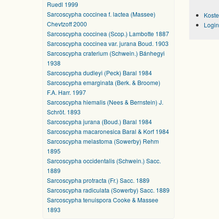
Ruedl 1999
Sarcoscypha coccinea f. lactea (Massee)
Koste
Chevtzoff 2000
Login
Sarcoscypha coccinea (Scop.) Lambotte 1887
Sarcoscypha coccinea var. jurana Boud. 1903
Sarcoscypha craterium (Schwein.) Bánhegyi
1938
Sarcoscypha dudleyi (Peck) Baral 1984
Sarcoscypha emarginata (Berk. & Broome)
F.A. Harr. 1997
Sarcoscypha hiemalis (Nees & Bernstein) J.
Schröt. 1893
Sarcoscypha jurana (Boud.) Baral 1984
Sarcoscypha macaronesica Baral & Korf 1984
Sarcoscypha melastoma (Sowerby) Rehm
1895
Sarcoscypha occidentalis (Schwein.) Sacc.
1889
Sarcoscypha protracta (Fr.) Sacc. 1889
Sarcoscypha radiculata (Sowerby) Sacc. 1889
Sarcoscypha tenuispora Cooke & Massee
1893