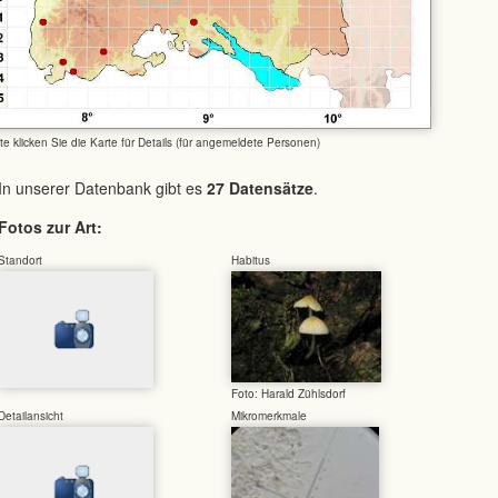
tte klicken Sie die Karte für Details (für angemeldete Personen)
In unserer Datenbank gibt es
27 Datensätze
.
Fotos zur Art:
Standort
Habitus
Foto: Harald Zühlsdorf
Detailansicht
Mikromerkmale