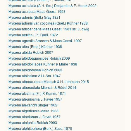
Mycena aciculata (A.H. Sm.) Desjardin & E. Horak 2002
Mycena aculeata Maas Geest. 1993
Mycena adonis (Bull.) Gray 1821
Mycena adonis var. coccinea (Quél.) Kühner 1938
Mycena adscendens Maas Geest. 1981 ss. Ludwig
Mycena aetites (Fr.) Quél. 1872
Mycena agrestis Aronsen & Maas Geest. 1997
Mycena alba (Bres.) Kühner 1938
Mycena albida Robich 2007
Mycena albidoaquosipes Robich 2009
Mycena albidolilacea Kühner & Maire 1938
Mycena albidorosea Robich 2003
Mycena albissima A.H. Sm. 1947
Mycena alboaculeata Miersch & H. Lehmann 2015
Mycena alboradiata Miersch & Rödel 2014
Mycena alcalina (Fr.) P. Kumm. 1871
Mycena aleuriosma J. Favre 1957
Mycena alexandri Singer 1962
Mycena algeriensis Maire 1938
Mycena alnetorum J. Favre 1957
Mycena alniphila Robich 2003
Mycena alphitophora (Berk.) Sacc. 1875