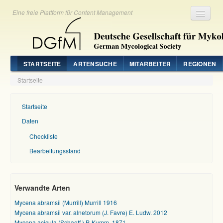
Eine freie Plattform für Content Management
Registrieren
Login
STARTSEITE
ARTENSUCHE
MITARBEITER
REGIONEN
Startseite
Startseite
Daten
Checkliste
Bearbeitungsstand
Verwandte Arten
Mycena abramsii (Murrill) Murrill 1916
Mycena abramsii var. alnetorum (J. Favre) E. Ludw. 2012
Mycena acicula (Schaeff.) P. Kumm. 1871