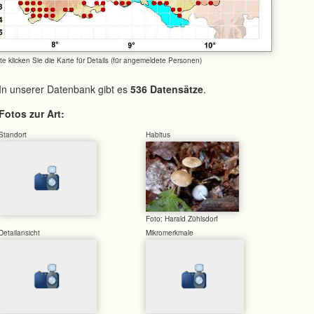
tte klicken Sie die Karte für Details (für angemeldete Personen)
In unserer Datenbank gibt es
536 Datensätze
.
Fotos zur Art:
Standort
Habitus
Foto: Harald Zühlsdorf
Detailansicht
Mikromerkmale