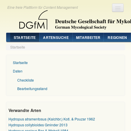
Eine freie Plattform für Content Management
Registrieren
Login
STARTSEITE
ARTENSUCHE
MITARBEITER
REGIONEN
Startseite
Startseite
Daten
Checkliste
Bearbeitungsstand
Verwandte Arten
Hydropus atramentosus (Kalchbr.) Kotl. & Pouzar 1962
Hydropus collybioides Gminder 2013
Hydropus conicus Bas & Weholt 1984