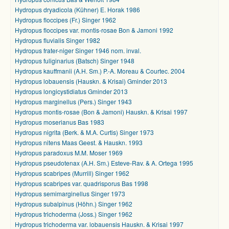
Hydropus dryadicola (Kühner) E. Horak 1986
Hydropus floccipes (Fr.) Singer 1962
Hydropus floccipes var. montis-rosae Bon & Jamoni 1992
Hydropus fluvialis Singer 1982
Hydropus frater-niger Singer 1946 nom. inval.
Hydropus fuliginarius (Batsch) Singer 1948
Hydropus kauffmanii (A.H. Sm.) P.-A. Moreau & Courtec. 2004
Hydropus lobauensis (Hauskn. & Krisai) Gminder 2013
Hydropus longicystidiatus Gminder 2013
Hydropus marginellus (Pers.) Singer 1943
Hydropus montis-rosae (Bon & Jamoni) Hauskn. & Krisai 1997
Hydropus moserianus Bas 1983
Hydropus nigrita (Berk. & M.A. Curtis) Singer 1973
Hydropus nitens Maas Geest. & Hauskn. 1993
Hydropus paradoxus M.M. Moser 1969
Hydropus pseudotenax (A.H. Sm.) Esteve-Rav. & A. Ortega 1995
Hydropus scabripes (Murrill) Singer 1962
Hydropus scabripes var. quadrisporus Bas 1998
Hydropus semimarginellus Singer 1973
Hydropus subalpinus (Höhn.) Singer 1962
Hydropus trichoderma (Joss.) Singer 1962
Hydropus trichoderma var. lobauensis Hauskn. & Krisai 1997