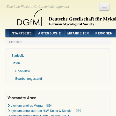
Eine freie Plattform für Content Management
Registrieren
Login
STARTSEITE
ARTENSUCHE
MITARBEITER
REGIONEN
Startseite
Startseite
Daten
Checkliste
Bearbeitungsstand
Verwandte Arten
Didymium anellus Morgan 1894
Didymium annulisporum H.W. Keller & Schokn. 1989
Didymium applanatum Nann.-Bremek. 1971