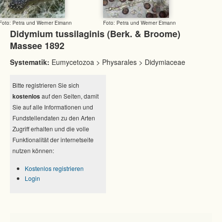
Foto: Petra und Werner Eimann
Foto: Petra und Werner Eimann
Didymium tussilaginis (Berk. & Broome)
Massee 1892
Systematik:
Eumycetozoa > Physarales > Didymiaceae
Bitte registrieren Sie sich
kostenlos
auf den Seiten, damit
Sie auf alle Informationen und
Fundstellendaten zu den Arten
Zugriff erhalten und die volle
Funktionalität der internetseite
nutzen können:
Kostenlos registrieren
Login