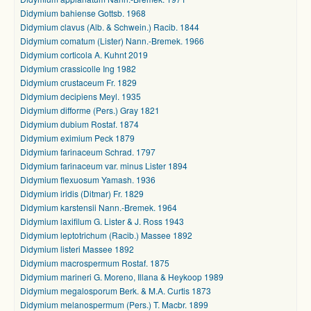
Didymium bahiense Gottsb. 1968
Didymium clavus (Alb. & Schwein.) Racib. 1844
Didymium comatum (Lister) Nann.-Bremek. 1966
Didymium corticola A. Kuhnt 2019
Didymium crassicolle Ing 1982
Didymium crustaceum Fr. 1829
Didymium decipiens Meyl. 1935
Didymium difforme (Pers.) Gray 1821
Didymium dubium Rostaf. 1874
Didymium eximium Peck 1879
Didymium farinaceum Schrad. 1797
Didymium farinaceum var. minus Lister 1894
Didymium flexuosum Yamash. 1936
Didymium iridis (Ditmar) Fr. 1829
Didymium karstensii Nann.-Bremek. 1964
Didymium laxifilum G. Lister & J. Ross 1943
Didymium leptotrichum (Racib.) Massee 1892
Didymium listeri Massee 1892
Didymium macrospermum Rostaf. 1875
Didymium marineri G. Moreno, Illana & Heykoop 1989
Didymium megalosporum Berk. & M.A. Curtis 1873
Didymium melanospermum (Pers.) T. Macbr. 1899