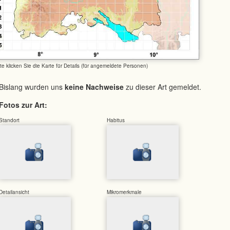
tte klicken Sie die Karte für Details (für angemeldete Personen)
Bislang wurden uns
keine Nachweise
zu dieser Art gemeldet.
Fotos zur Art:
Standort
Habitus
Detailansicht
Mikromerkmale