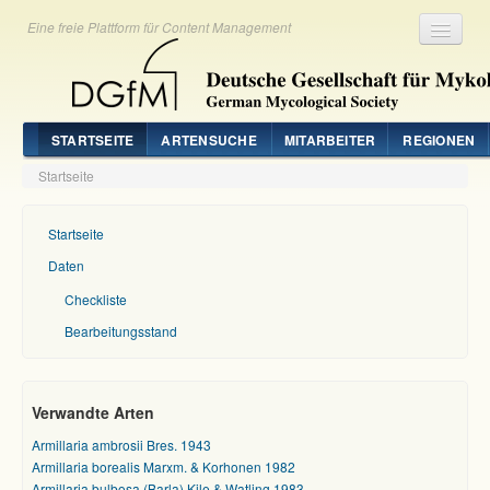
Eine freie Plattform für Content Management
Registrieren
Login
STARTSEITE
ARTENSUCHE
MITARBEITER
REGIONEN
Startseite
Startseite
Daten
Checkliste
Bearbeitungsstand
Verwandte Arten
Armillaria ambrosii Bres. 1943
Armillaria borealis Marxm. & Korhonen 1982
Armillaria bulbosa (Barla) Kile & Watling 1983