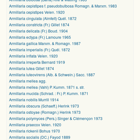
Armillaria cepistipes f. pseudobulbosa Romagn. & Marxm. 1983
Armillaria cepistipes Velen. 1920
Armillaria cingulata (Almfelt) Quél. 1872
Armillaria constricta (Fr.) Gillet 1874
Armillaria delicata (Fr.) Boud. 1904
Armillaria ectypa (Fr.) Lamoure 1965
Armillaria gallica Marxm. & Romagn. 1987
Armillaria imperialis (Fr.) Quél. 1872
Armillaria inflata Velen. 1920
Armillaria irreperta Bernard 1919
Armillaria lutea Gillet 1874
Armillaria luteovirens (Alb. & Schwein.) Sacc. 1887
Armillaria mellea agg.
Armillaria mellea (Vahl) P. Kumm. 1871 s. str.
Armillaria mucida (Schrad. : Fr.) P. Kumm. 1871
Armillaria nobilis Murrill 1914
Armillaria obscura (Schaeff.) Herink 1973
Armillaria ostoyae (Romagn.) Herink 1973
Armillaria polymyces (Pers.) Singer & Clémençon 1973
Armillaria praecox Velen. 1920
Armillaria rickenii Bohus 1970
Armillaria socialis (DC.) Fayod 1889